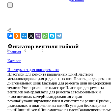
Фиксатор вентиля гибкий - LOTUS Шиноремонтные материалы
Фиксатор вентиля гибкий
0
0
0
Главная
—
Каталог
—
Инструмент для шиноремонта
Пластыри для ремонта радиальных шин
Пластыри
металлокордовые для радиальных шин
Пластыри для ремонт
диагональных шин
Пластыри для ремонта шин внедорожно
техники
Универсальные пластыри
Пластыри для ремонта
вентилей камер
Заплаты для ремонта автомобильных и
велосипедных камер
Каландрованная сырая
резина
Вулканизирующие клеи и очистители резины
Грибки 
радиальных и диагональных шин
Жгуты для бескамерных
шин
Шинный корд
Шиномонтажная паста
Водонепроницаем