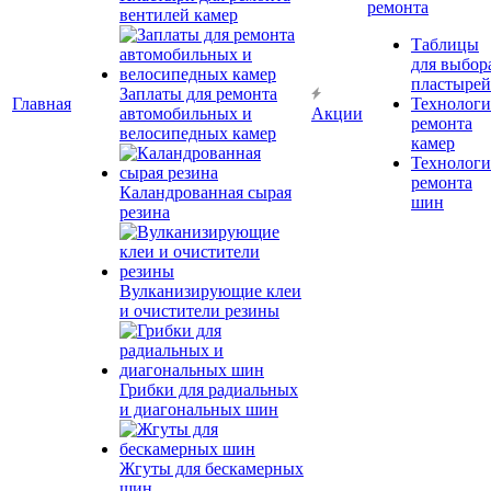
ремонта
вентилей камер
Таблицы
для выбор
пластырей
Заплаты для ремонта
Главная
Технолог
автомобильных и
Акции
ремонта
велосипедных камер
камер
Технолог
ремонта
Каландрованная сырая
шин
резина
Вулканизирующие клеи
и очистители резины
Грибки для радиальных
и диагональных шин
Жгуты для бескамерных
шин