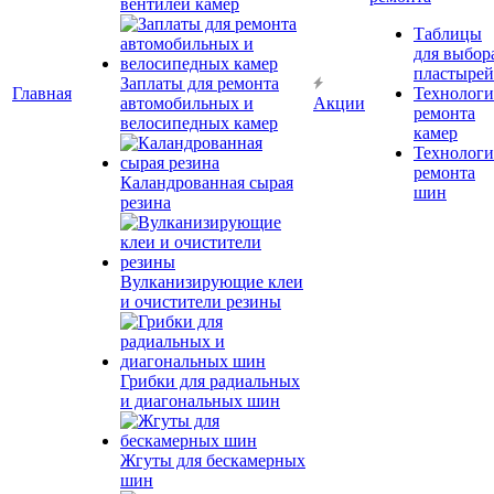
вентилей камер
Таблицы
для выбор
пластырей
Заплаты для ремонта
Главная
Технолог
автомобильных и
Акции
ремонта
велосипедных камер
камер
Технолог
ремонта
Каландрованная сырая
шин
резина
Вулканизирующие клеи
и очистители резины
Грибки для радиальных
и диагональных шин
Жгуты для бескамерных
шин