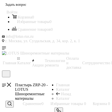
Задать вопрос
Войти
Корзина
0
Избранные товары
0
Сравнение товаров
0
info@lotus-rus.ru
г. Москва, ул. Суздальская, д. 34, кор. 2, к. 1
Оплата
Технологии
Главная
Каталог
и
Сотрудничество
Акции
ремонта
доставка
Пластырь ZRP-20 -
Главная
LOTUS
Каталог
Шиноремонтные
Назад
материалы
Каталог
Сравнение
0
Избранные товары
0
Корзина
0