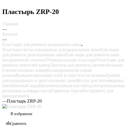
Пластырь ZRP-20
Главная
—
Каталог
—
Пластыри для ремонта радиальных шин
Пластыри металлокордовые для радиальных шин
Пластыри
для ремонта диагональных шин
Пластыри для ремонта шин
внедорожной техники
Универсальные пластыри
Пластыри для
ремонта вентилей камер
Заплаты для ремонта автомобильных
и велосипедных камер
Каландрованная сырая
резина
Вулканизирующие клеи и очистители резины
Грибки
для радиальных и диагональных шин
Жгуты для бескамерных
шин
Шинный корд
Шиномонтажная паста
Водонепроницаемая
резиновая клеящая лента
Герметик борта
Инструмент для
шиноремонта
—
Пластырь ZRP-20
В избранное
Сравнить