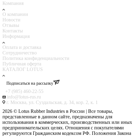
Компания
О компании
Новости
Отзывы
Контакты
Информация
Оплата и доставка
Сотрудничество
Политика конфиденциальности
Публичная оферта
КАТАЛОГ LOTUS
Подписаться на рассылку
+7 (985) 460-22-55
info@lotus-rus.ru
г. Москва, ул. Суздальская, д. 34, кор. 2, к. 1
2026 © Lotus Rubber Industries в России | Все товары,
представленные в данном сайте, предназначены для
использования в коммерческих, производственных или иных
предпринимательских целях. Отношения с покупателями
регулируются Гражданским кодексом РФ. Положения Закона