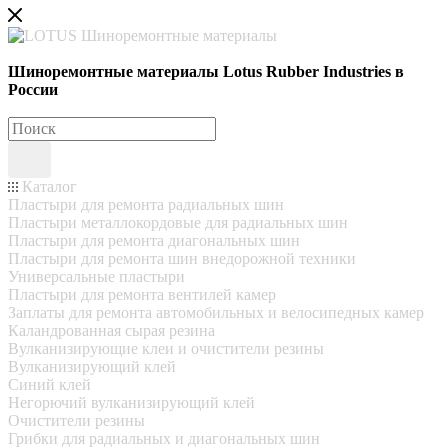
Шиноремонтные материалы Lotus Rubber Industries в
России
Каталог
Пластыри для ремонта радиальных шин
Пластыри металлокордовые для радиальных шин
Пластыри для ремонта диагональных шин
Пластыри для ремонта шин внедорожной техники
Универсальные пластыри
Пластыри для ремонта вентилей камер
Заплаты для ремонта автомобильных и велосипедных камер
Каландрованная сырая резина
Вулканизирующие клеи и очистители резины
Вулканизирующий клей
Синий клей
Негорючий вулканизирующий клей
Очистители резины
Грибки для радиальных и диагональных шин