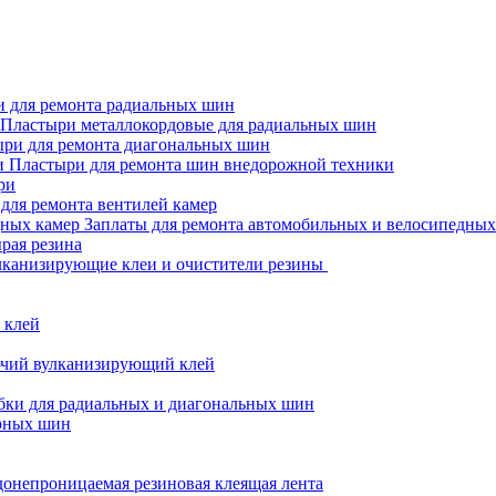
 для ремонта радиальных шин
Пластыри металлокордовые для радиальных шин
ри для ремонта диагональных шин
Пластыри для ремонта шин внедорожной техники
ри
для ремонта вентилей камер
Заплаты для ремонта автомобильных и велосипедных
рая резина
канизирующие клеи и очистители резины
 клей
чий вулканизирующий клей
бки для радиальных и диагональных шин
рных шин
онепроницаемая резиновая клеящая лента