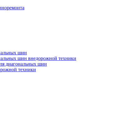
иноремонта
диальных шин
диальных шин внедорожной техники
ля диагональных шин
орожной техники