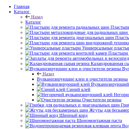
Главная
Каталог
Назад
Каталог
Пластыри
Пласты
Универсальные пласты
Пластыри 
Каландрованная сы
Вул
Назад
Вулканизирующие клеи и очистители резины
Вулканизирующий
Синий клей
Негорю
Очистители резины
Гри
Жгуты для бескаме
Шинный корд
Шиномонтажная паста
Вод