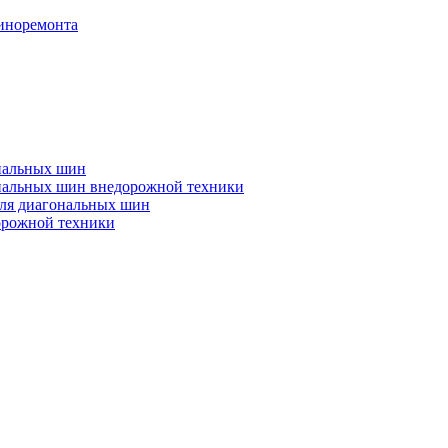
иноремонта
диальных шин
диальных шин внедорожной техники
ля диагональных шин
орожной техники