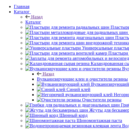
Главная
Каталог
Назад
Каталог
Пластыри
Пласты
Универсальные пласты
Пластыри 
Каландрованная сы
Вул
Назад
Вулканизирующие клеи и очистители резины
Вулканизирующий
Синий клей
Негорю
Очистители резины
Гри
Жгуты для бескаме
Шинный корд
Шиномонтажная паста
Вод