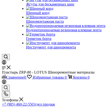
Жгуты для бескамерных шин
Шинный корд
Шиномонтажная паста
Водонепроницаемая резиновая клеящая лента
Герметик борта
Инструмент для шиноремонта
Пластырь ZRP-80 - LOTUS Шиноремонтные материалы
Сравнение
0
Избранные товары
0
Корзина
0
Телефоны
+7 (985) 460-22-55
Отдел продаж