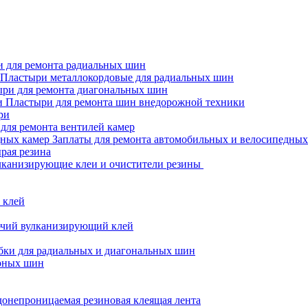
 для ремонта радиальных шин
Пластыри металлокордовые для радиальных шин
ри для ремонта диагональных шин
Пластыри для ремонта шин внедорожной техники
ри
для ремонта вентилей камер
Заплаты для ремонта автомобильных и велосипедных
рая резина
канизирующие клеи и очистители резины
 клей
чий вулканизирующий клей
бки для радиальных и диагональных шин
рных шин
онепроницаемая резиновая клеящая лента