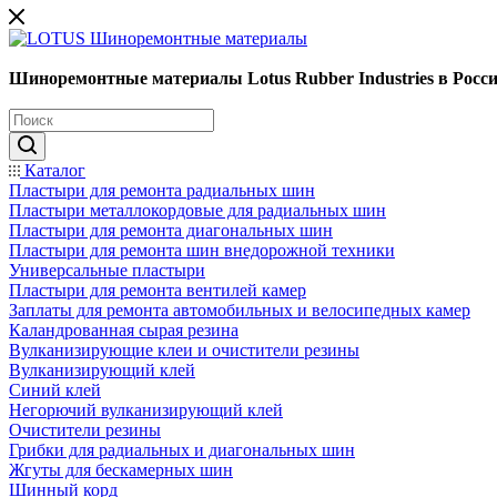
Шиноремонтные материалы Lotus Rubber Industries в Росс
Каталог
Пластыри для ремонта радиальных шин
Пластыри металлокордовые для радиальных шин
Пластыри для ремонта диагональных шин
Пластыри для ремонта шин внедорожной техники
Универсальные пластыри
Пластыри для ремонта вентилей камер
Заплаты для ремонта автомобильных и велосипедных камер
Каландрованная сырая резина
Вулканизирующие клеи и очистители резины
Вулканизирующий клей
Синий клей
Негорючий вулканизирующий клей
Очистители резины
Грибки для радиальных и диагональных шин
Жгуты для бескамерных шин
Шинный корд