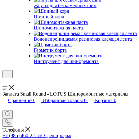
Жгуты для бескамерных шин
Шинный корд
Шиномонтажная паста
Водонепроницаемая резиновая клеящая лента
Герметик борта
Инструмент для шиноремонта
Заплата Small Round - LOTUS Шиноремонтные материалы
Сравнение
0
Избранные товары
0
Корзина
0
Телефоны
+7 (985) 460-22-55
Отдел продаж