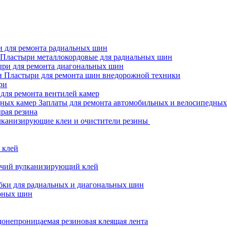
 для ремонта радиальных шин
Пластыри металлокордовые для радиальных шин
ри для ремонта диагональных шин
Пластыри для ремонта шин внедорожной техники
ри
для ремонта вентилей камер
Заплаты для ремонта автомобильных и велосипедных
рая резина
канизирующие клеи и очистители резины
 клей
чий вулканизирующий клей
бки для радиальных и диагональных шин
рных шин
онепроницаемая резиновая клеящая лента