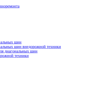
иноремонта
диальных шин
диальных шин внедорожной техники
ля диагональных шин
орожной техники