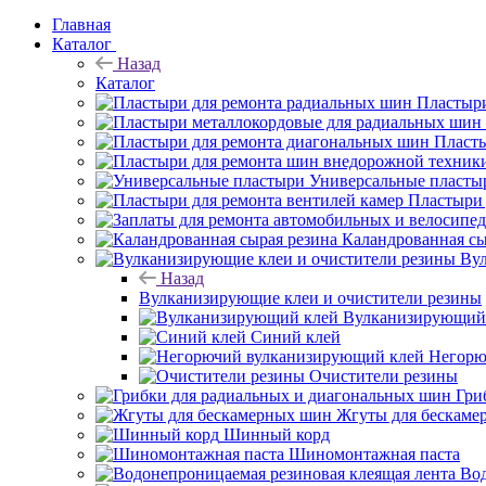
Главная
Каталог
Назад
Каталог
Пластыри
Пласты
Универсальные пласты
Пластыри 
Каландрованная сы
Вул
Назад
Вулканизирующие клеи и очистители резины
Вулканизирующий
Синий клей
Негорю
Очистители резины
Гри
Жгуты для бескаме
Шинный корд
Шиномонтажная паста
Вод