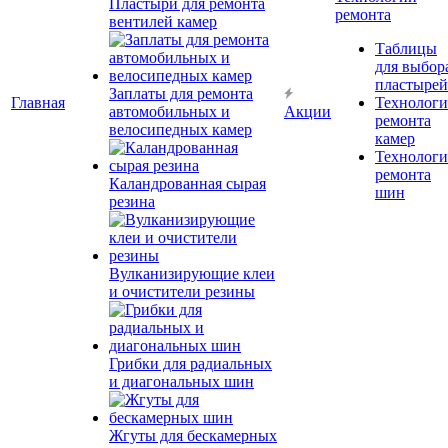
Пластыри для ремонта
ремонта
вентилей камер
Таблицы
для выбор
пластырей
Заплаты для ремонта
Главная
Технолог
автомобильных и
Акции
ремонта
велосипедных камер
камер
Технолог
ремонта
Каландрованная сырая
шин
резина
Вулканизирующие клеи
и очистители резины
Грибки для радиальных
и диагональных шин
Жгуты для бескамерных