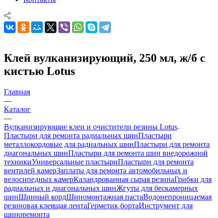
Клей вулканизирующий, 250 мл, ж/б с
кистью Lotus
Главная
—
Каталог
—
Вулканизирующие клеи и очистители резины Lotus
Пластыри для ремонта радиальных шин
Пластыри
металлокордовые для радиальных шин
Пластыри для ремонта
диагональных шин
Пластыри для ремонта шин внедорожной
техники
Универсальные пластыри
Пластыри для ремонта
вентилей камер
Заплаты для ремонта автомобильных и
велосипедных камер
Каландрованная сырая резина
Грибки для
радиальных и диагональных шин
Жгуты для бескамерных
шин
Шинный корд
Шиномонтажная паста
Водонепроницаемая
резиновая клеящая лента
Герметик борта
Инструмент для
шиноремонта