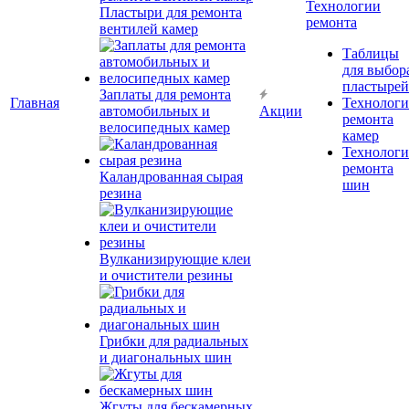
Технологии
Пластыри для ремонта
ремонта
вентилей камер
Таблицы
для выбор
пластырей
Заплаты для ремонта
Главная
Технолог
автомобильных и
Акции
ремонта
велосипедных камер
камер
Технолог
ремонта
Каландрованная сырая
шин
резина
Вулканизирующие клеи
и очистители резины
Грибки для радиальных
и диагональных шин
Жгуты для бескамерных